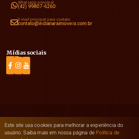
Whatsapp principal
(42) 99807-6260
E-mail principal para contato
contato@indianaraimoveis.com.br
Mídias sociais
Indianara Imóveis
©
2026
- Todos os direitos
Este site usa cookies para melhorar a experiência do
reservados.
usuário. Saiba mais em nossa página de
Política de
Feito com
🤍
pela