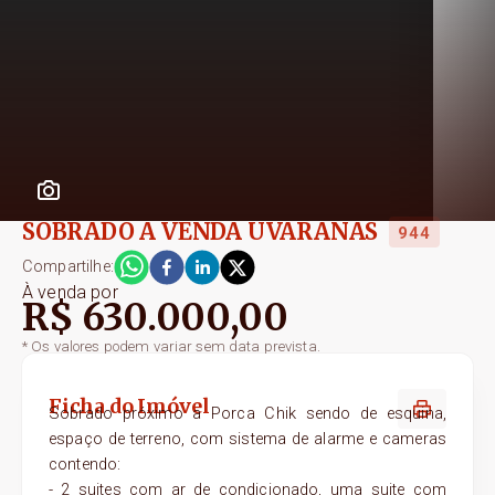
SOBRADO A VENDA UVARANAS
944
Compartilhe:
À venda
por
R$ 630.000,00
* Os valores podem variar sem data prevista.
Ficha do Imóvel
Sobrado próximo a Porca Chik sendo de esquina,
espaço de terreno, com sistema de alarme e cameras
contendo:
- 2 suites com ar de condicionado, uma suite com