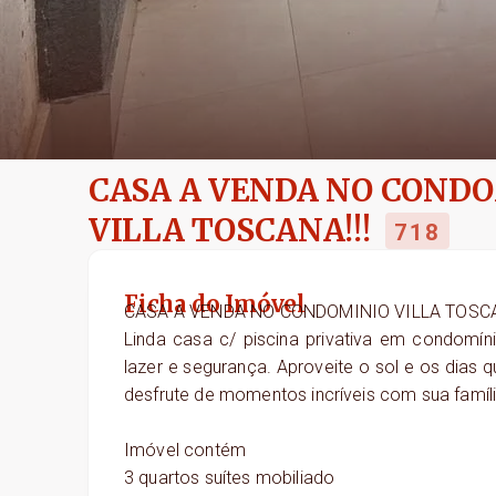
CASA A VENDA NO COND
VILLA TOSCANA!!!
718
Ficha do Imóvel
CASA A VENDA NO CONDOMINIO VILLA TOSCA
Linda casa c/ piscina privativa em condomí
lazer e segurança. Aproveite o sol e os dias q
desfrute de momentos incríveis com sua famíl
Imóvel contém
3 quartos suítes mobiliado