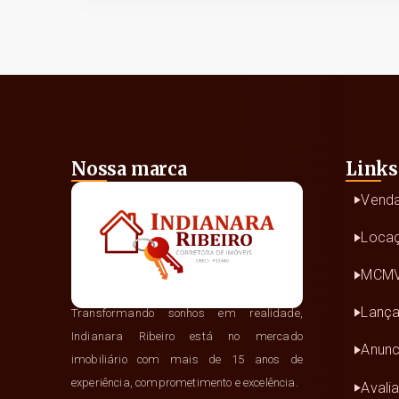
Nossa marca
Links
Vend
Loca
MCM
Lanç
Transformando sonhos em realidade,
Indianara Ribeiro está no mercado
Anunc
imobiliário com mais de 15 anos de
experiência, comprometimento e excelência.
Avali