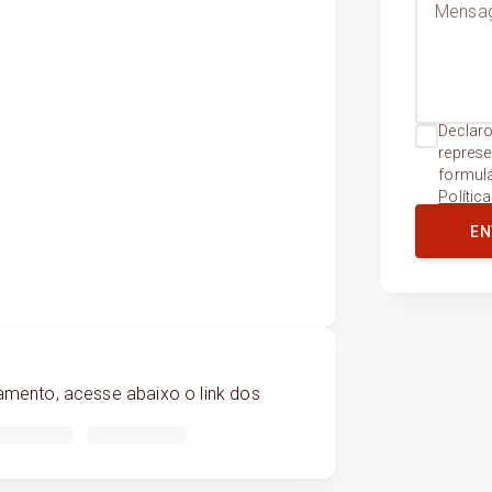
Declaro
represe
formul
Polític
S
EN
mento, acesse abaixo o link dos