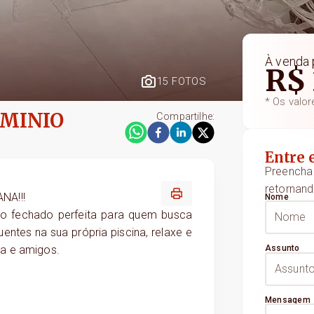
À venda
R$ 
15 FOTOS
* Os valor
OMINIO
Compartilhe:
Entre 
Preencha 
retornand
NA!!!
Nome
nio fechado perfeita para quem busca
uentes na sua própria piscina, relaxe e
ia e amigos.
Assunto
Mensagem