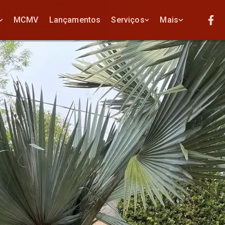
MCMV
Lançamentos
Serviços
Mais
MCMV
Lançamentos
Serviços
Mais
Anuncie seu imóvel
Quem somos
Anuncie seu imóvel
Quem somos
Avaliamos seu imóvel
Localização
os
Avaliamos seu imóvel
Localização
os
Financiamentos
Fale conosco
mentos
Financiamentos
Fale conosco
es
s
iais