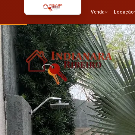
Venda
Locação
Venda
Locação
Casas
Casas
Casas
Casas
Sobrados
Sobrados
Sobrados
Sobrad
Apartamentos
Apartament
Apartamentos
Aparta
Quitinetes
Quitinetes
Quitinetes
Quitinet
Terrenos
Terrenos
Terrenos
Terreno
Comerciais
Comerciais
Comerciais
Comerc
Áreas rurais
Áreas rurais
Chácaras
Chácaras