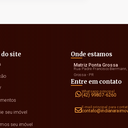
 do site
Onde estamos
a
Matriz Ponta Grossa
Rua Padre Francisco Biermann, 
Grossa - PR
ção
Entre em contato
V
Whatsapp principal
(42) 99807-6260
amentos
E-mail principal para conta
contato@indianaraimov
ie seu imóvel
amos seu imóvel