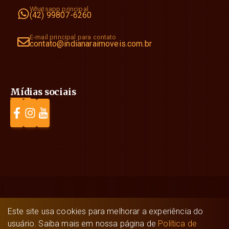
Whatsapp principal
(42) 99807-6260
E-mail principal para contato
contato@indianaraimoveis.com.br
Mídias sociais
Indianara Imóveis
©
2026
- Todos os direitos
Este site usa cookies para melhorar a experiência do
reservados.
usuário. Saiba mais em nossa página de
Política de