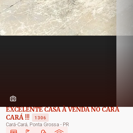
EXCELENTE CASA À VENDA NO CARÁ
CARÁ !!!
1306
Cará-Cará, Ponta Grossa - PR