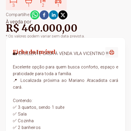
3
1
2
1
Compartilhe:
À venda
por
R$ 460.000,00
* Os valores podem variar sem data prevista.
Ficha do Imóvel
🏡 EXCELENTE CASA À VENDA VILA VICENTINO !!!
Excelente opção para quem busca conforto, espaço e
praticidade para toda a família.
📍 Localizada próxima ao Mariano Atacadista cará
cará.
Contendo:
✅ 3 quartos, sendo 1 suíte
✅ Sala
✅ Cozinha
✅ 2 banheiros